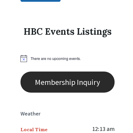
HBC Events Listings
There are no upcoming events.
N
o
t
i
c
Membership Inquiry
e
Weather
12:13 am
Local Time