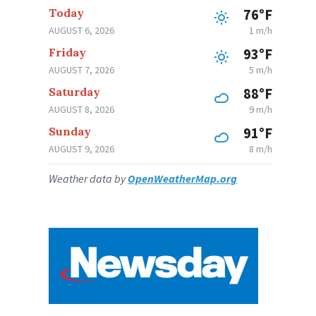
Today
76°F
AUGUST 6, 2026
1 m/h
Friday
93°F
AUGUST 7, 2026
5 m/h
Saturday
88°F
AUGUST 8, 2026
9 m/h
Sunday
91°F
AUGUST 9, 2026
8 m/h
Weather data by
OpenWeatherMap.org