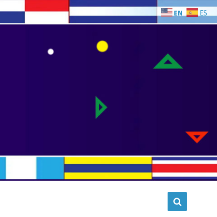
EN
ES